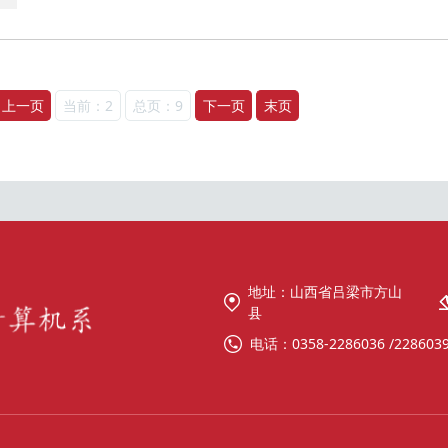
上一页
当前：2
总页：9
下一页
末页
地址：山西省吕梁市方山
县
电话：0358-2286036 /228603