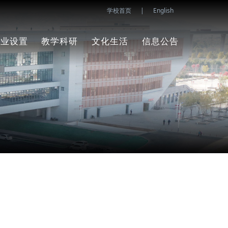
学校首页
|
English
专业设置
教学科研
文化生活
信息公告
计算机应用技
科研成果
校友之家
系部新闻
专业介绍
术
学术报告
党建工作
系部公告
教学条件
人工智能技术
专业介绍
应用
学术讲座
团学工作
师资力量
教学条件
智能互联网络
教学常规
职工之家
专业介绍
课程设计
技术
师资力量
实践教学
校园风采
课程设置
数据中心运行
专业介绍
与管理
课程设置
密码技术应用
专业介绍
人工智能数据
课程设置
专业介绍
工程技术