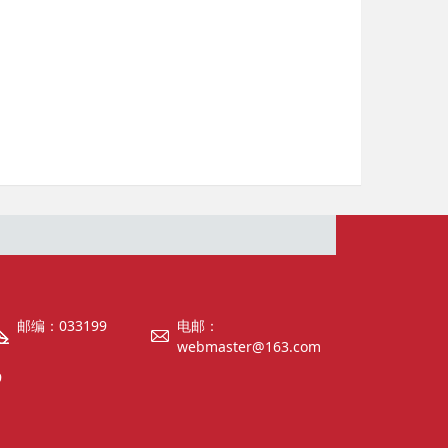
邮编：033199
电邮：
webmaster@163.com
9