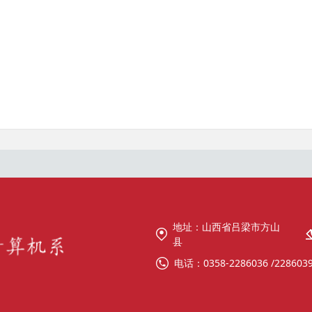
地址：山西省吕梁市方山
县
电话：0358-2286036 /228603