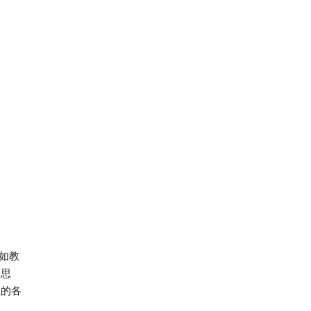
如教
和思
在的各