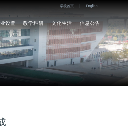
学校首页
|
English
专业设置
教学科研
文化生活
信息公告
计算机应用技
科研成果
校友之家
系部新闻
专业介绍
术
学术报告
党建工作
系部公告
教学条件
人工智能技术
专业介绍
应用
学术讲座
团学工作
师资力量
教学条件
教学常规
职工之家
课程设计
师资力量
实践教学
校园风采
课程设计
成